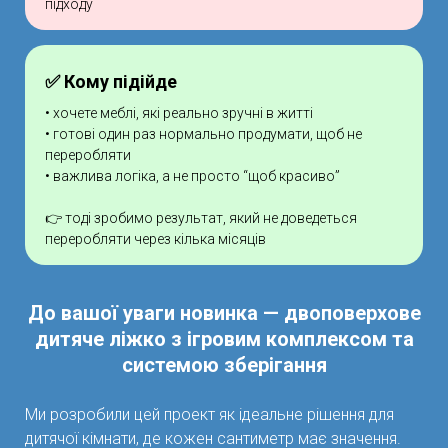
підходу
✅ Кому підійде
• хочете меблі, які реально зручні в житті
• готові один раз нормально продумати, щоб не
переробляти
• важлива логіка, а не просто “щоб красиво”
👉 тоді зробимо результат, який не доведеться
переробляти через кілька місяців
До вашої уваги новинка — двоповерхове
дитяче ліжко з ігровим комплексом та
системою зберігання
Ми розробили цей проект як ідеальне рішення для
дитячої кімнати, де кожен сантиметр має значення.