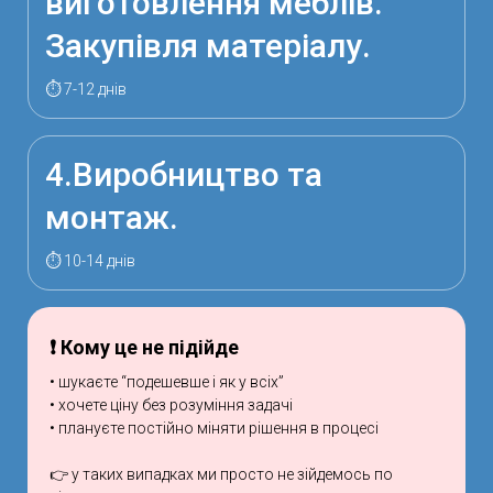
виготовлення меблів.
Закупівля матеріалу.
⏱ 7-12 днів
4.Виробництво та
монтаж.
⏱ 10-14 днів
❗ Кому це не підійде
• шукаєте “подешевше і як у всіх”
• хочете ціну без розуміння задачі
• плануєте постійно міняти рішення в процесі
👉 у таких випадках ми просто не зійдемось по