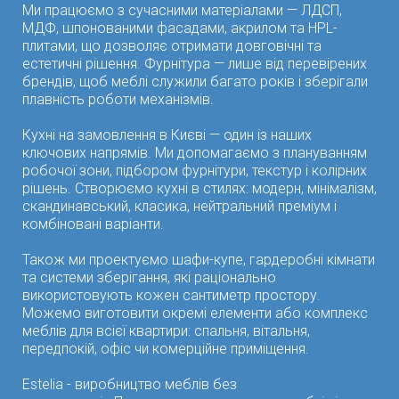
Ми працюємо з сучасними матеріалами — ЛДСП,
МДФ, шпонованими фасадами, акрилом та HPL-
плитами, що дозволяє отримати довговічні та
естетичні рішення. Фурнітура — лише від перевірених
брендів, щоб меблі служили багато років і зберігали
плавність роботи механізмів.
Кухні на замовлення в Києві — один із наших
ключових напрямів. Ми допомагаємо з плануванням
робочої зони, підбором фурнітури, текстур і колірних
рішень. Створюємо кухні в стилях: модерн, мінімалізм,
скандинавський, класика, нейтральний преміум і
комбіновані варіанти.
Також ми проектуємо шафи-купе, гардеробні кімнати
та системи зберігання, які раціонально
використовують кожен сантиметр простору.
Можемо виготовити окремі елементи або комплекс
меблів для всієї квартири: спальня, вітальня,
передпокій, офіс чи комерційне приміщення.
Estelia - виробництво меблів без