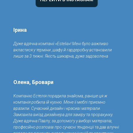
Ірина
Дуже вдячна компанії «Estelia»! Мені було важливо
вкластися у терміни ,шафу й гардеробну встановили
лише за 3 тижні. Якість шикарна, дуже задоволена
Олена, Бровари
Компанію Естелія порадила знайома, раніше ця ж
компанія робила їй кухню. Мене її меблі приємно
вразили. Сучасний дизайн і красиві матеріали.
Замовила виїзд дизайнера для заміру та прорахунку.
Дуже вдячна Павлу, за допомогу у виборі матеріалів,
професійно розповів про сучасні тенденції та дав влучні