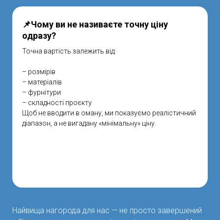
📌Чому ви не називаєте точну ціну
одразу?
Точна вартість залежить від:
– розмірів
– матеріалів
– фурнітури
– складності проєкту
Щоб не вводити в оману, ми показуємо реалістичний
діапазон, а не вигадану «мінімальну» ціну.
Найвища нагорода для нас — не просто завершений