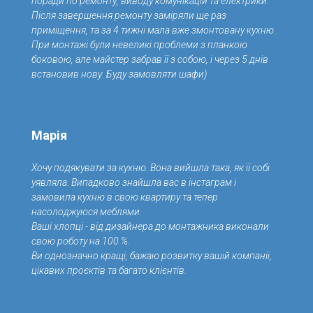
поради по ремонту, виводу комунікацій та електрики.
Після завершення ремонту заміряли ще раз
приміщення, та за 4 тижні мала вже змонтовану кухню.
При монтажі були невеликі проблеми з планкою
боковою, але майстер забрав її з собою, і через 5 днів
встановив нову. Буду замовляти шафи)
Марія
Хочу подякувати за кухню. Вона вийшла така, як її собі
уявляла. Випадково знайшла вас в інстаграм і
замовила кухню в свою квартиру та тепер
насолоджуюся меблями.
Ваші хлопці - від дизайнера до монтажника виконали
свою роботу на 100 %.
Ви однозначно кращі, бажаю розвитку вашій компанії,
цікавих проєктів та багато клієнтів.